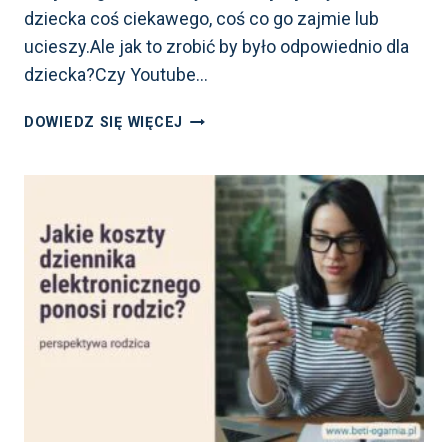
dziecka coś ciekawego, coś co go zajmie lub
ucieszy.Ale jak to zrobić by było odpowiednio dla
dziecka?Czy Youtube…
USTAWIENIA
DOWIEDZ SIĘ WIĘCEJ
YOUTUBE
DLA
DZIECI.
KOMPLETNY
PRZEWODNIK
OD MALUCHA
DO NASTOLATKA