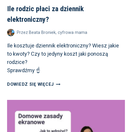
Ile rodzic płaci za dziennik
elektroniczny?
Przez
Beata Broniek, cyfrowa mama
Ile kosztuje dziennik elektroniczny? Wiesz jakie
to kwoty? Czy to jedyny koszt jaki ponoszą
rodzice?
Sprawdźmy ☝️
ILE
DOWIEDZ SIĘ WIĘCEJ
RODZIC
PŁACI
ZA DZIENNIK
ELEKTRONICZNY?