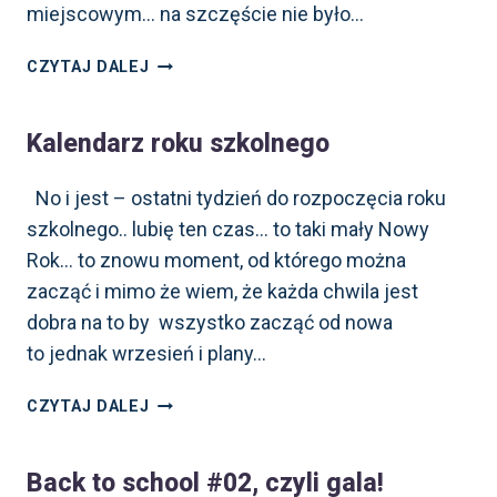
miejscowym… na szczęście nie było…
5
CZYTAJ DALEJ
WYPADKÓW
DZIECI,
Kalendarz roku szkolnego
KTÓRYCH SIĘ
BOJĘ
JAKO
No i jest – ostatni tydzień do rozpoczęcia roku
DOŚWIADCZONA
szkolnego.. lubię ten czas… to taki mały Nowy
MAMA
Rok… to znowu moment, od którego można
zacząć i mimo że wiem, że każda chwila jest
dobra na to by wszystko zacząć od nowa
to jednak wrzesień i plany…
KALENDARZ
CZYTAJ DALEJ
ROKU
SZKOLNEGO
Back to school #02, czyli gala!