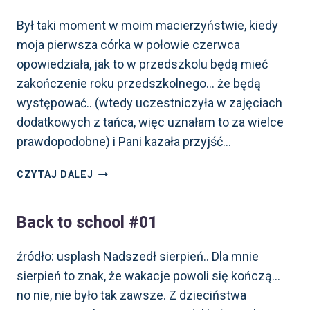
Był taki moment w moim macierzyństwie, kiedy
moja pierwsza córka w połowie czerwca
opowiedziała, jak to w przedszkolu będą mieć
zakończenie roku przedszkolnego… że będą
występować.. (wtedy uczestniczyła w zajęciach
dodatkowych z tańca, więc uznałam to za wielce
prawdopodobne) i Pani kazała przyjść…
BACK
CZYTAJ DALEJ
TO SCHOOL
#02,
Back to school #01
CZYLI
GALA!
źródło: usplash Nadszedł sierpień.. Dla mnie
sierpień to znak, że wakacje powoli się kończą…
no nie, nie było tak zawsze. Z dzieciństwa