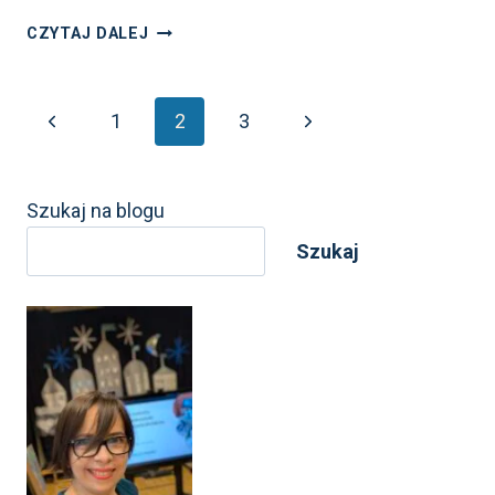
PRZETRWAŁAM!
CZYTAJ DALEJ
KWARANTANNĘ
PRZETRWAŁAM..
Nawigacja
Poprzednia
Następna
1
2
3
strona
strona
strony
Szukaj na blogu
Szukaj