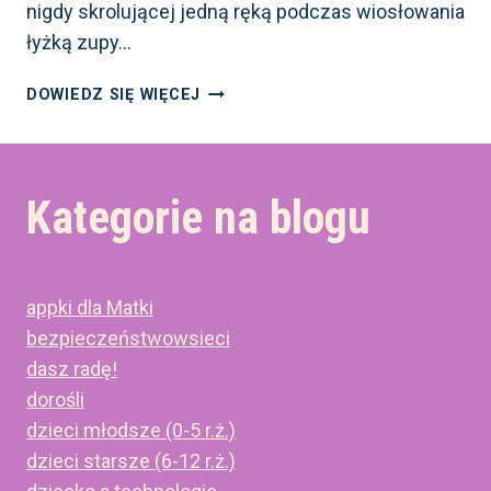
nigdy skrolującej jedną ręką podczas wiosłowania
łyżką zupy…
DOMOWE
DOWIEDZ SIĘ WIĘCEJ
ZASADY
EKRANOWE
W PRAKTYCE,
CZYLI
Kategorie na blogu
JAK
JE WDROŻYĆ
W RODZINIE
appki dla Matki
bezpieczeństwowsieci
dasz radę!
dorośli
dzieci młodsze (0-5 r.ż.)
dzieci starsze (6-12 r.ż.)