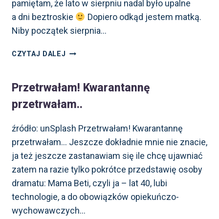
pamiętam, że lato w sierpniu nadal było upalne
a dni beztroskie
Dopiero odkąd jestem matką.
Niby początek sierpnia…
BACK
CZYTAJ DALEJ
TO SCHOOL
#01
Przetrwałam! Kwarantannę
przetrwałam..
źródło: unSplash Przetrwałam! Kwarantannę
przetrwałam… Jeszcze dokładnie mnie nie znacie,
ja też jeszcze zastanawiam się ile chcę ujawniać
zatem na razie tylko pokrótce przedstawię osoby
dramatu: Mama Beti, czyli ja – lat 40, lubi
technologie, a do obowiązków opiekuńczo-
wychowawczych…