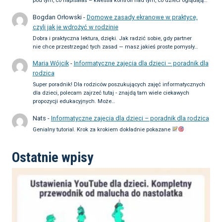
pod tym, co napisałaś – kwestia kontroli nad tym, co dzieci oglądają…
Bogdan Orłowski
-
Domowe zasady ekranowe w praktyce,
czyli jak je wdrożyć w rodzinie
Dobra i praktyczna lektura, dzięki. Jak radzić sobie, gdy partner
nie chce przestrzegać tych zasad — masz jakieś proste pomysły…
Maria Wójcik
-
Informatyczne zajęcia dla dzieci – poradnik dla
rodzica
Super poradnik! Dla rodziców poszukujących zajęć informatycznych
dla dzieci, polecam zajrzeć tutaj - znajdą tam wiele ciekawych
propozycji edukacyjnych. Może…
Nats
-
Informatyczne zajęcia dla dzieci – poradnik dla rodzica
Genialny tutorial. Krok za krokiem dokładnie pokazane
Ostatnie wpisy