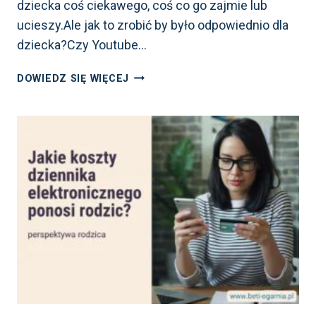
dziecka coś ciekawego, coś co go zajmie lub
ucieszy.Ale jak to zrobić by było odpowiednio dla
dziecka?Czy Youtube…
USTAWIENIA
DOWIEDZ SIĘ WIĘCEJ
YOUTUBE
DLA
DZIECI.
KOMPLETNY
PRZEWODNIK
OD MALUCHA
DO NASTOLATKA