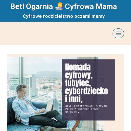
Przejdź
Beti Ogarnia
Cyfrowa Mama
do
Cyfrowe rodzicielstwo oczami mamy
treści