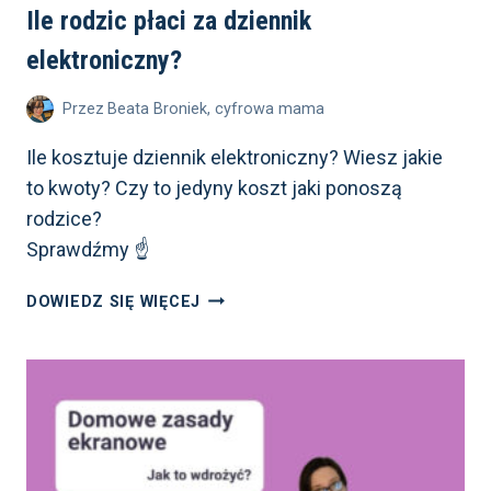
Ile rodzic płaci za dziennik
elektroniczny?
Przez
Beata Broniek, cyfrowa mama
Ile kosztuje dziennik elektroniczny? Wiesz jakie
to kwoty? Czy to jedyny koszt jaki ponoszą
rodzice?
Sprawdźmy ☝️
ILE
DOWIEDZ SIĘ WIĘCEJ
RODZIC
PŁACI
ZA DZIENNIK
ELEKTRONICZNY?