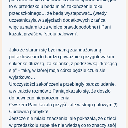
to w przedszkolu będą mieć zakończenie roku 
przedszkolnego… że będą występować.. (wtedy 
uczestniczyła w zajęciach dodatkowych z tańca, 
więc uznałam to za wielce prawdopodobne) i Pani 
kazała przyjść w 
“stroju 
balowym”.
Jako że staram się być mamą zaangażowaną 
potraktowałam to bardzo poważnie i przygotowałam 
sukienkę dłuższą, za kolanko, z podszewką, “kręcącą 
się” – taką, w której moja córka będzie czuła się 
wyjątkowo…
Uroczystości zakończenia przebiegły bardzo udanie, 
a w trakcie rozmów z Panią okazało się, że doszło 
do pewnego nieporozumienia. 
Owszem Pani kazała przyjść, ale w stroju galowym (!)
Cudowna pomyłka!
Jeszcze nie miała znaczenia, ale pokazała, że dzieci 
w przedszkolu zupełnie nie wiedzą co to znaczy strój 