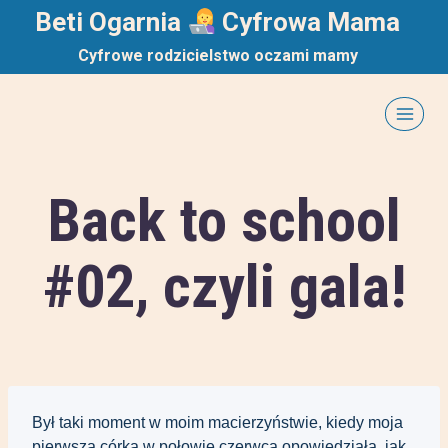
Przejdź
Beti Ogarnia
Cyfrowa Mama
do
Cyfrowe rodzicielstwo oczami mamy
treści
Back to school
#02, czyli gala!
Był taki moment w moim macierzyństwie, kiedy moja 
pierwsza córka w połowie czerwca opowiedziała, jak 