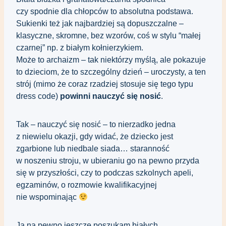
czy spodnie dla chłopców to absolutna podstawa.
Sukienki też jak najbardziej są dopuszczalne – 
klasyczne, skromne, bez wzorów, coś w stylu “małej 
czarnej” np. z białym kołnierzykiem.
Może to archaizm – tak niektórzy myślą, ale pokazuje 
to dzieciom, że to szczególny dzień – uroczysty, a ten 
strój (mimo że coraz rzadziej stosuje się tego typu 
dress code) 
powinni nauczyć się nosić
.
Tak – nauczyć się nosić – to nierzadko jedna 
z niewielu okazji, gdy widać, że dziecko jest 
zgarbione lub niedbale siada… staranność 
w noszeniu stroju, w ubieraniu go na pewno przyda 
się w przyszłości, czy to podczas szkolnych apeli, 
egzaminów, o rozmowie kwalifikacyjnej 
nie wspominając 
Ja na pewno jeszcze poszukam białych 