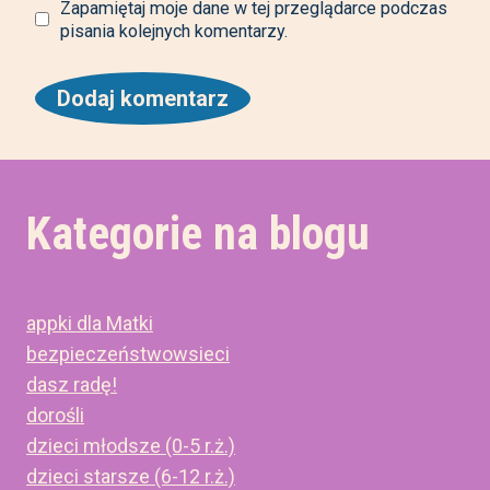
Zapamiętaj moje dane w tej przeglądarce podczas
pisania kolejnych komentarzy.
Kategorie na blogu
appki dla Matki
bezpieczeństwowsieci
dasz radę!
dorośli
dzieci młodsze (0-5 r.ż.)
dzieci starsze (6-12 r.ż.)