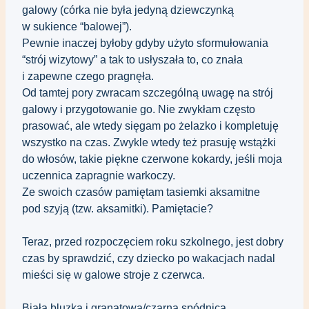
galowy (córka nie była jedyną dziewczynką 
w sukience “balowej”). 
Pewnie inaczej byłoby gdyby użyto sformułowania 
“strój wizytowy” a tak to usłyszała to, co znała 
i zapewne czego pragnęła.
Od tamtej pory zwracam szczególną uwagę na strój 
galowy i przygotowanie go. Nie zwykłam często 
prasować, ale wtedy sięgam po żelazko i kompletuję 
wszystko na czas. Zwykle wtedy też prasuję wstążki 
do włosów, takie piękne czerwone kokardy, jeśli moja 
uczennica zapragnie warkoczy. 
Ze swoich czasów pamiętam tasiemki aksamitne 
pod szyją (tzw. aksamitki). Pamiętacie?
Teraz, przed rozpoczęciem roku szkolnego, jest dobry 
czas by sprawdzić, czy dziecko po wakacjach nadal 
mieści się w galowe stroje z czerwca.
Biała bluzka i granatowa/czarna spódnica 