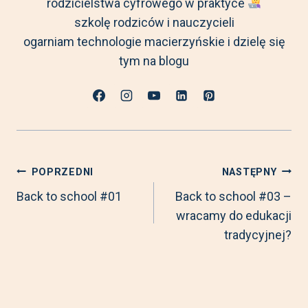
rodzicielstwa cyfrowego w praktyce
szkolę rodziców i nauczycieli
ogarniam technologie macierzyńskie i dzielę się
tym na blogu
Nawigacja
POPRZEDNI
NASTĘPNY
Back to school #01
Back to school #03 –
wracamy do edukacji
wpisu
tradycyjnej?