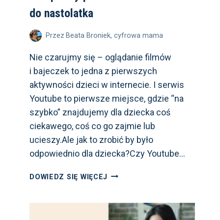
do nastolatka
Przez
Beata Broniek, cyfrowa mama
Nie czarujmy się – oglądanie filmów
i bajeczek to jedna z pierwszych
aktywności dzieci w internecie. I serwis
Youtube to pierwsze miejsce, gdzie “na
szybko” znajdujemy dla dziecka coś
ciekawego, coś co go zajmie lub
ucieszy.Ale jak to zrobić by było
odpowiednio dla dziecka?Czy Youtube…
USTAWIENIA
DOWIEDZ SIĘ WIĘCEJ
YOUTUBE
DLA
DZIECI.
KOMPLETNY