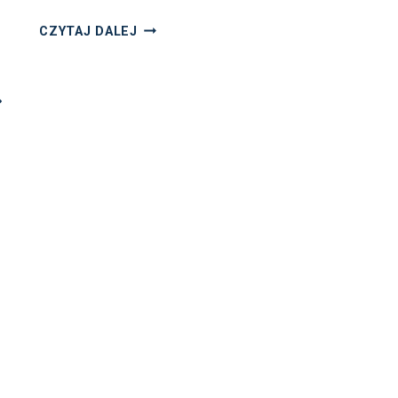
BACK
CZYTAJ DALEJ
TO SCHOOL
#03
–
astępna
WRACAMY
DO EDUKACJI
trona
TRADYCYJNEJ?