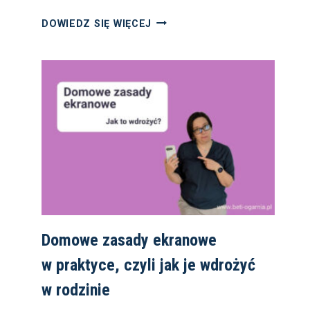
ILE
DOWIEDZ SIĘ WIĘCEJ
RODZIC
PŁACI
ZA DZIENNIK
ELEKTRONICZNY?
Domowe zasady ekranowe
w praktyce, czyli jak je wdrożyć
w rodzinie