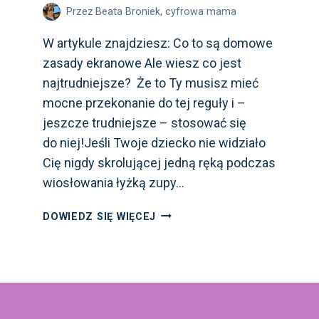
Przez
Beata Broniek, cyfrowa mama
W artykule znajdziesz: Co to są domowe
zasady ekranowe Ale wiesz co jest
najtrudniejsze? Że to Ty musisz mieć
mocne przekonanie do tej reguły i –
jeszcze trudniejsze – stosować się
do niej!Jeśli Twoje dziecko nie widziało
Cię nigdy skrolującej jedną ręką podczas
wiosłowania łyżką zupy…
DOMOWE
DOWIEDZ SIĘ WIĘCEJ
ZASADY
EKRANOWE
W PRAKTYCE,
CZYLI
JAK
JE WDROŻYĆ