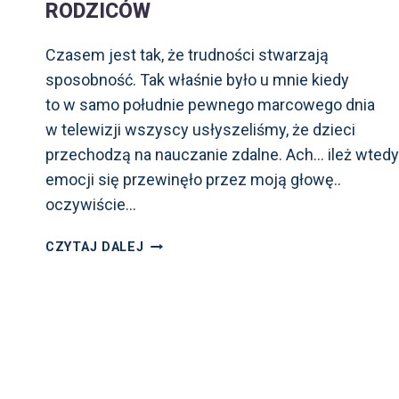
RODZICÓW
JAKO
DOŚWIADCZONA
Czasem jest tak, że trudności stwarzają
MAMA
sposobność. Tak właśnie było u mnie kiedy
to w samo południe pewnego marcowego dnia
w telewizji wszyscy usłyszeliśmy, że dzieci
przechodzą na nauczanie zdalne. Ach… ileż wtedy
emocji się przewinęło przez moją głowę..
oczywiście…
CLASSROOM
CZYTAJ DALEJ
–
INSTRUKCJA
DLA
RODZICÓW