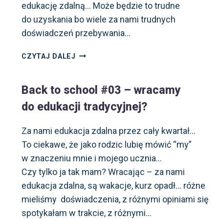
edukację zdalną… Może będzie to trudne
do uzyskania bo wiele za nami trudnych
doświadczeń przebywania…
TO URATUJE
CZYTAJ DALEJ
EDUKACJĘ
PODCZAS
Back to school #03 – wracamy
PANDEMII!
do edukacji tradycyjnej?
Za nami edukacja zdalna przez cały kwartał…
To ciekawe, że jako rodzic lubię mówić “my”
w znaczeniu mnie i mojego ucznia…
Czy tylko ja tak mam? Wracając – za nami
edukacja zdalna, są wakacje, kurz opadł… różne
mieliśmy doświadczenia, z różnymi opiniami się
spotykałam w trakcie, z różnymi…