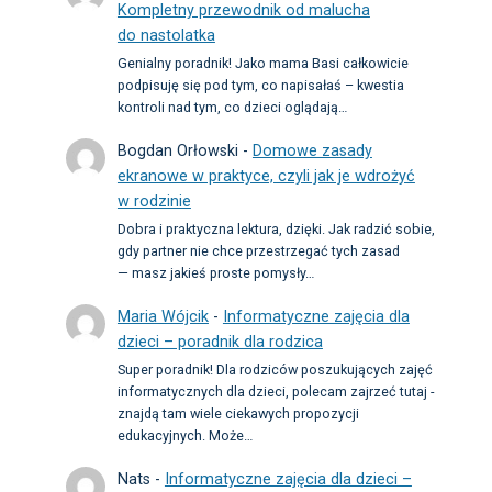
Kompletny przewodnik od malucha
do nastolatka
Genialny poradnik! Jako mama Basi całkowicie
podpisuję się pod tym, co napisałaś – kwestia
kontroli nad tym, co dzieci oglądają…
Bogdan Orłowski
-
Domowe zasady
ekranowe w praktyce, czyli jak je wdrożyć
w rodzinie
Dobra i praktyczna lektura, dzięki. Jak radzić sobie,
gdy partner nie chce przestrzegać tych zasad
— masz jakieś proste pomysły…
Maria Wójcik
-
Informatyczne zajęcia dla
dzieci – poradnik dla rodzica
Super poradnik! Dla rodziców poszukujących zajęć
informatycznych dla dzieci, polecam zajrzeć tutaj -
znajdą tam wiele ciekawych propozycji
edukacyjnych. Może…
Nats
-
Informatyczne zajęcia dla dzieci –