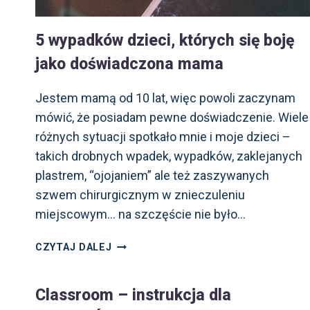
5 wypadków dzieci, których się boję
jako doświadczona mama
Jestem mamą od 10 lat, więc powoli zaczynam
mówić, że posiadam pewne doświadczenie. Wiele
różnych sytuacji spotkało mnie i moje dzieci –
takich drobnych wpadek, wypadków, zaklejanych
plastrem, “ojojaniem” ale też zaszywanych
szwem chirurgicznym w znieczuleniu
miejscowym… na szczęście nie było…
5
CZYTAJ DALEJ
WYPADKÓW
DZIECI,
Classroom – instrukcja dla
KTÓRYCH SIĘ
BOJĘ