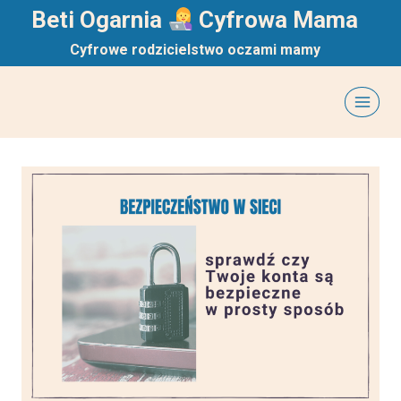
Przejdź
Beti Ogarnia
Cyfrowa Mama
do
Cyfrowe rodzicielstwo oczami mamy
treści