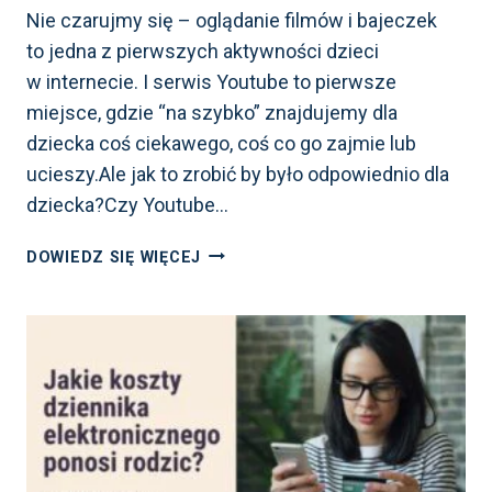
Nie czarujmy się – oglądanie filmów i bajeczek
to jedna z pierwszych aktywności dzieci
w internecie. I serwis Youtube to pierwsze
miejsce, gdzie “na szybko” znajdujemy dla
dziecka coś ciekawego, coś co go zajmie lub
ucieszy.Ale jak to zrobić by było odpowiednio dla
dziecka?Czy Youtube…
USTAWIENIA
DOWIEDZ SIĘ WIĘCEJ
YOUTUBE
DLA
DZIECI.
KOMPLETNY
PRZEWODNIK
OD MALUCHA
DO NASTOLATKA