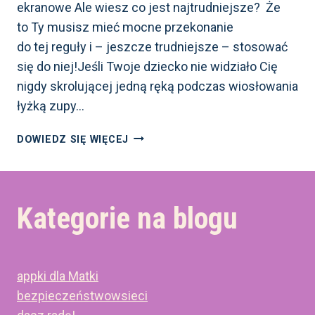
ekranowe Ale wiesz co jest najtrudniejsze? Że
to Ty musisz mieć mocne przekonanie
do tej reguły i – jeszcze trudniejsze – stosować
się do niej!Jeśli Twoje dziecko nie widziało Cię
nigdy skrolującej jedną ręką podczas wiosłowania
łyżką zupy…
DOMOWE
DOWIEDZ SIĘ WIĘCEJ
ZASADY
EKRANOWE
W PRAKTYCE,
CZYLI
Kategorie na blogu
JAK
JE WDROŻYĆ
W RODZINIE
appki dla Matki
bezpieczeństwowsieci