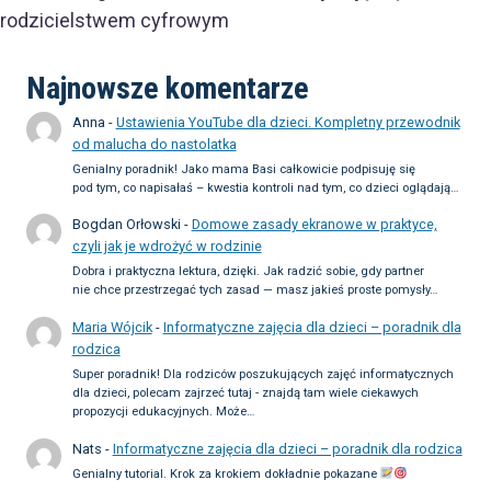
rodzicielstwem cyfrowym
Najnowsze komentarze
Anna
-
Ustawienia YouTube dla dzieci. Kompletny przewodnik
od malucha do nastolatka
Genialny poradnik! Jako mama Basi całkowicie podpisuję się
pod tym, co napisałaś – kwestia kontroli nad tym, co dzieci oglądają…
Bogdan Orłowski
-
Domowe zasady ekranowe w praktyce,
czyli jak je wdrożyć w rodzinie
Dobra i praktyczna lektura, dzięki. Jak radzić sobie, gdy partner
nie chce przestrzegać tych zasad — masz jakieś proste pomysły…
Maria Wójcik
-
Informatyczne zajęcia dla dzieci – poradnik dla
rodzica
Super poradnik! Dla rodziców poszukujących zajęć informatycznych
dla dzieci, polecam zajrzeć tutaj - znajdą tam wiele ciekawych
propozycji edukacyjnych. Może…
Nats
-
Informatyczne zajęcia dla dzieci – poradnik dla rodzica
Genialny tutorial. Krok za krokiem dokładnie pokazane