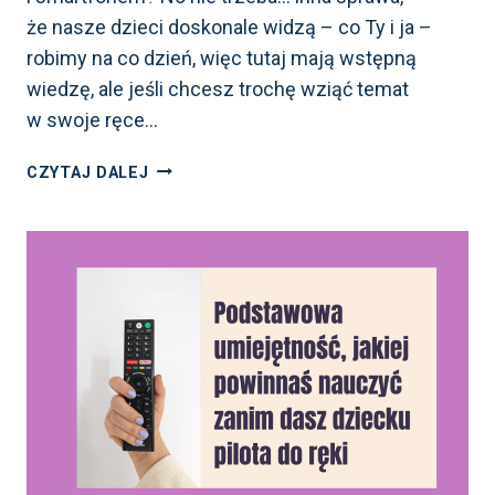
że nasze dzieci doskonale widzą – co Ty i ja –
robimy na co dzień, więc tutaj mają wstępną
wiedzę, ale jeśli chcesz trochę wziąć temat
w swoje ręce…
O SMARTFONIE
CZYTAJ DALEJ
I INTERNECIE
MOŻNA
UCZYĆ
Z KSIĄŻEK.
RECENZJA
KSIĄŻKI
DLA
DZIECI
“KOMÓRKA
KASIA
I JEJ
CYFROWA