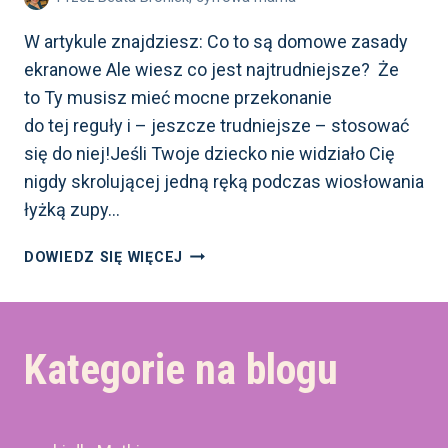
W artykule znajdziesz: Co to są domowe zasady
ekranowe Ale wiesz co jest najtrudniejsze? Że
to Ty musisz mieć mocne przekonanie
do tej reguły i – jeszcze trudniejsze – stosować
się do niej!Jeśli Twoje dziecko nie widziało Cię
nigdy skrolującej jedną ręką podczas wiosłowania
łyżką zupy…
DOMOWE
DOWIEDZ SIĘ WIĘCEJ
ZASADY
EKRANOWE
W PRAKTYCE,
CZYLI
Kategorie na blogu
JAK
JE WDROŻYĆ
W RODZINIE