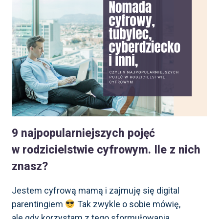
NAUCZYĆ
DZIECKO,
ZANIM
PUŚCISZ
MU BAJKĘ.
9 najpopularniejszych pojęć
w rodzicielstwie cyfrowym. Ile z nich
znasz?
Jestem cyfrową mamą i zajmuję się digital
parentingiem
Tak zwykle o sobie mówię,
ale gdy korzystam z tego sformułowania