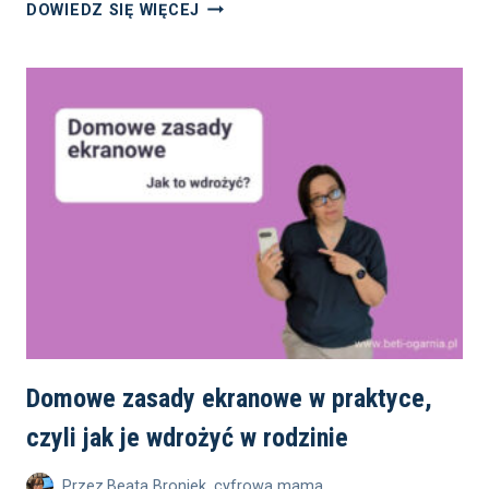
ILE
DOWIEDZ SIĘ WIĘCEJ
RODZIC
PŁACI
ZA DZIENNIK
ELEKTRONICZNY?
Domowe zasady ekranowe w praktyce,
czyli jak je wdrożyć w rodzinie
Przez
Beata Broniek, cyfrowa mama