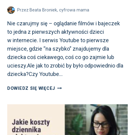
Przez
Beata Broniek, cyfrowa mama
Nie czarujmy się – oglądanie filmów i bajeczek
to jedna z pierwszych aktywności dzieci
w internecie. I serwis Youtube to pierwsze
miejsce, gdzie “na szybko” znajdujemy dla
dziecka coś ciekawego, coś co go zajmie lub
ucieszy.Ale jak to zrobić by było odpowiednio dla
dziecka?Czy Youtube…
USTAWIENIA
DOWIEDZ SIĘ WIĘCEJ
YOUTUBE
DLA
DZIECI.
KOMPLETNY
PRZEWODNIK
OD MALUCHA