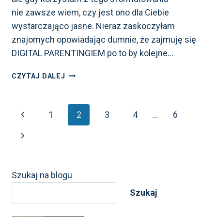
nie zawsze wiem, czy jest ono dla Ciebie
wystarczająco jasne. Nieraz zaskoczyłam
znajomych opowiadając dumnie, że zajmuję się
DIGITAL PARENTINGIEM po to by kolejne…
9
CZYTAJ DALEJ
NAJPOPULARNIEJSZYCH
POJĘĆ
W RODZICIELSTWIE
Nawigacja
Poprzednia
1
2
3
4
…
6
CYFROWYM.
ILE
strona
Następna
Z NICH
strony
ZNASZ?
strona
Szukaj na blogu
Szukaj