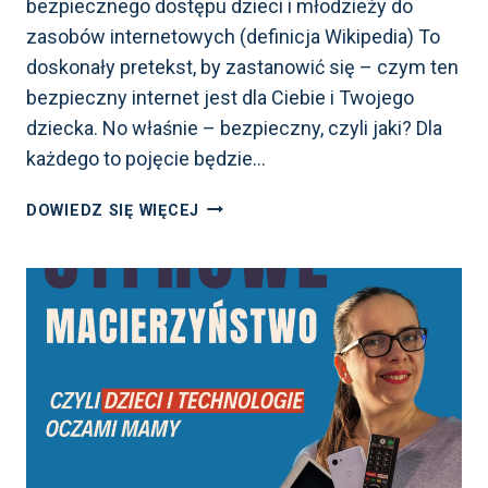
bezpiecznego dostępu dzieci i młodzieży do
zasobów internetowych (definicja Wikipedia) To
doskonały pretekst, by zastanowić się – czym ten
bezpieczny internet jest dla Ciebie i Twojego
dziecka. No właśnie – bezpieczny, czyli jaki? Dla
każdego to pojęcie będzie…
BEZPIECZNY
DOWIEDZ SIĘ WIĘCEJ
INTERNET
DLA
TWOJEGO
DZIECKA,
CZYLI
CO
MOŻESZ
ZROBIĆ
JAKO
MAMA
W