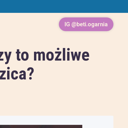
IG @beti.ogarnia
czy to możliwe
dzica?