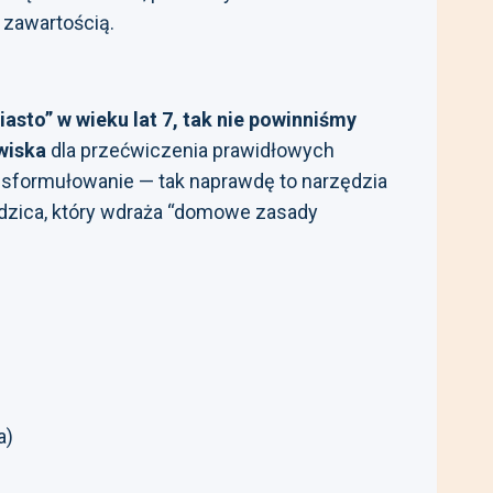
 zawartością.
asto” w wieku lat 7, tak nie powinniśmy
wiska
dla przećwiczenia prawidłowych
ne sformułowanie — tak naprawdę to narzędzia
odzica, który wdraża “domowe zasady
a)