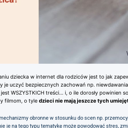
u dziecka w internet dla rodziców jest to jak zape
 je uczyć bezpiecznych zachowań np. niewdawania s
est WSZYSTKICH treści… i, o ile dorosły powinien sob
y filmom, o tyle
dzieci nie mają jeszcze tych umieję
 mechanizmy obronne w stosunku do scen np. przemocy, śm
ażenie je na tego typu tematykę może powodować stres, 