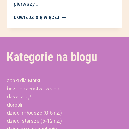
pierwszy…
PODCAST
DOWIEDZ SIĘ WIĘCEJ
„CYFROWE
MACIERZYŃSTWO”
–
INTRO
Kategorie na blogu
appki dla Matki
bezpieczeństwowsieci
dasz radę!
dorośli
dzieci młodsze (0-5 r.ż.)
dzieci starsze (6-12 r.ż.)
dziecko a technologie