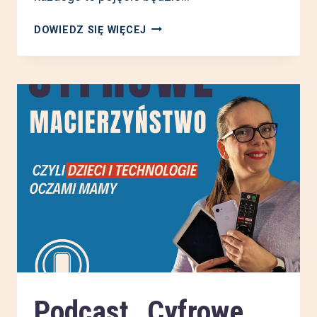
BEZPIECZNY
DOWIEDZ SIĘ WIĘCEJ
INTERNET
DLA
TWOJEGO
DZIECKA,
CZYLI
CO
MOŻESZ
ZROBIĆ
JAKO
MAMA
W
DZIEŃ
BEZPIECZNEGO
INTERNETU
Podcast „Cyfrowe